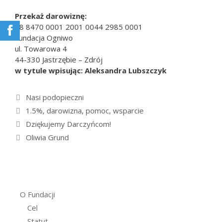
Przekaż darowiznę:
68 8470 0001 2001 0044 2985 0001
Fundacja Ogniwo
ul. Towarowa 4
44-330 Jastrzębie – Zdrój
w tytule wpisując: Aleksandra Lubszczyk
Kategorie
Nasi podopieczni
Tagi
1.5%
,
darowizna
,
pomoc
,
wsparcie
Dziękujemy Darczyńcom!
Oliwia Grund
O Fundacji
Cel
Statut