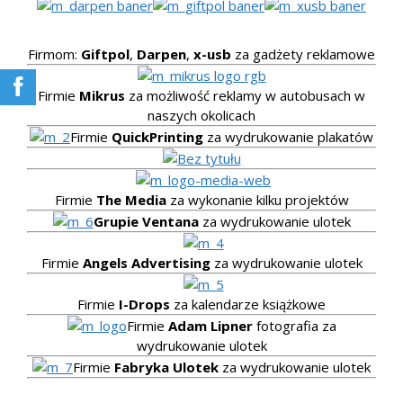
Firmom:
Giftpol
,
Darpen
,
x-usb
za gadżety reklamowe
Firmie
Mikrus
za możliwość reklamy w autobusach w
naszych okolicach
Firmie
QuickPrinting
za wydrukowanie plakatów
Firmie
The Media
za wykonanie kilku projektów
Grupie Ventana
za wydrukowanie ulotek
Firmie
Angels Advertising
za wydrukowanie ulotek
Firmie
I-Drops
za kalendarze książkowe
Firmie
Adam Lipner
fotografia za
wydrukowanie ulotek
Firmie
Fabryka Ulotek
za wydrukowanie ulotek