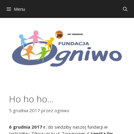
Menu
Przejdź
do
treści
Ho ho ho…
5 grudnia 2017
przez
ogniwo
6 grudnia 2017 r.
do siedziby naszej fundacji w
Jastrzębiu-Zdroju przy ul. Towarowej 4
zawita św.