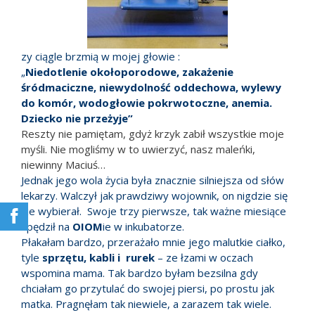
zy ciągle brzmią w mojej głowie :
„
Niedotlenie okołoporodowe, zakażenie
śródmaciczne, niewydolność oddechowa, wylewy
do komór, wodogłowie pokrwotoczne, anemia.
Dziecko nie przeżyje”
Reszty nie pamiętam, gdyż krzyk zabił wszystkie moje
myśli. Nie mogliśmy w to uwierzyć, nasz maleńki,
niewinny Maciuś…
Jednak jego wola życia była znacznie silniejsza od słów
lekarzy. Walczył jak prawdziwy wojownik, on nigdzie się
nie wybierał. Swoje trzy pierwsze, tak ważne miesiące
spędził na
OIOM
ie w inkubatorze.
Płakałam bardzo, przerażało mnie jego malutkie ciałko,
tyle
sprzętu, kabli i rurek
– ze łzami w oczach
wspomina mama. Tak bardzo byłam bezsilna gdy
chciałam go przytulać do swojej piersi, po prostu jak
matka. Pragnęłam tak niewiele, a zarazem tak wiele.