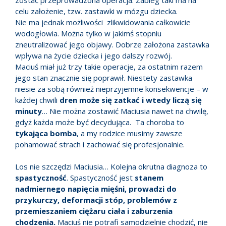
celu założenie, tzw. zastawki w mózgu dziecka.
Nie ma jednak możliwości zlikwidowania całkowicie
wodogłowia. Można tylko w jakimś stopniu
zneutralizować jego objawy. Dobrze założona zastawka
wpływa na życie dziecka i jego dalszy rozwój.
Maciuś miał już trzy takie operacje, za ostatnim razem
jego stan znacznie się poprawił. Niestety zastawka
niesie za sobą również nieprzyjemne konsekwencje – w
każdej chwili
dren może się zatkać i wtedy liczą się
minuty
… Nie można zostawić Maciusia nawet na chwilę,
gdyż każda może być decydująca. Ta choroba to
tykająca bomba
, a my rodzice musimy zawsze
pohamować strach i zachować się profesjonalnie.
Los nie szczędzi Maciusia… Kolejna okrutna diagnoza to
spastyczność
. Spastyczność jest
stanem
nadmiernego napięcia mięśni, prowadzi do
przykurczy, deformacji stóp, problemów z
przemieszaniem ciężaru ciała i zaburzenia
chodzenia.
Maciuś nie potrafi samodzielnie chodzić, nie