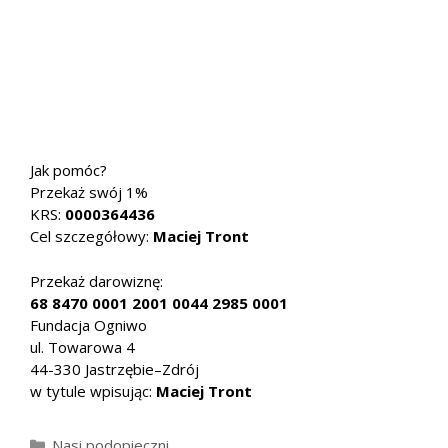
Jak pomóc?
Przekaż swój 1%
KRS:
0000364436
Cel szczegółowy:
Maciej Tront
Przekaż darowiznę:
68 8470 0001 2001 0044 2985 0001
Fundacja Ogniwo
ul. Towarowa 4
44-330 Jastrzębie–Zdrój
w tytule wpisując:
Maciej Tront
Kategorie
Nasi podopieczni