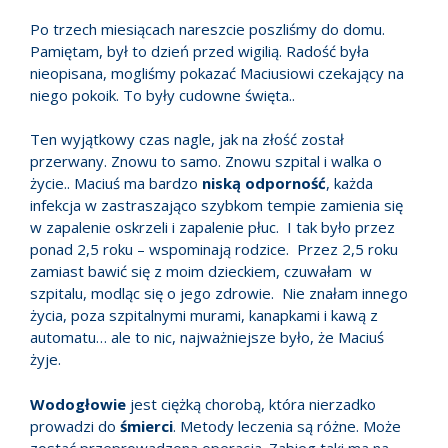
Po trzech miesiącach nareszcie poszliśmy do domu.
Pamiętam, był to dzień przed wigilią. Radość była
nieopisana, mogliśmy pokazać Maciusiowi czekający na
niego pokoik. To były cudowne święta..
Ten wyjątkowy czas nagle, jak na złość został
przerwany. Znowu to samo. Znowu szpital i walka o
życie.. Maciuś ma bardzo
niską odporność
, każda
infekcja w zastraszająco szybkom tempie zamienia się
w zapalenie oskrzeli i zapalenie płuc. I tak było przez
ponad 2,5 roku – wspominają rodzice. Przez 2,5 roku
zamiast bawić się z moim dzieckiem, czuwałam w
szpitalu, modląc się o jego zdrowie. Nie znałam innego
życia, poza szpitalnymi murami, kanapkami i kawą z
automatu… ale to nic, najważniejsze było, że Maciuś
żyje.
Wodogłowie
jest ciężką chorobą, która nierzadko
prowadzi do
śmierci
. Metody leczenia są różne. Może
zostać przeprowadzona operacja. Zabieg taki ma na