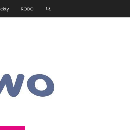
jekty
RODO