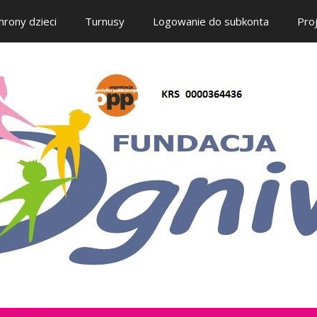
hrony dzieci
Turnusy
Logowanie do subkonta
Pro