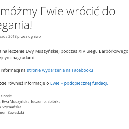
móżmy Ewie wrócić do
egania!
opada 2018
przez
ogniwo
a na leczenie Ewy Muszyńskiej podczas XIV Biegu Barbórkowego
yjnymi nagrodami.
 informacji na
stronie wydarzenia na Facebooku
cie również informacje o
Ewie – podopiecznej fundacji.
gorie
alności
g
,
Ewa Muszyńska
,
leczenie
,
zbiórka
a Szymańska
mon Zawadzki