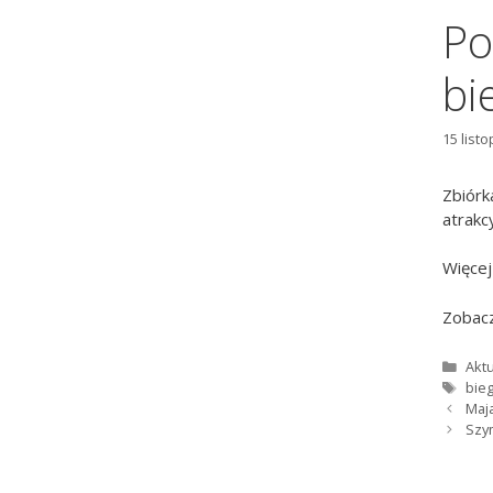
Po
bi
15 list
Zbiórk
atrakc
Więcej
Zobacz
Kate
Aktu
Tagi
bie
Maj
Szy