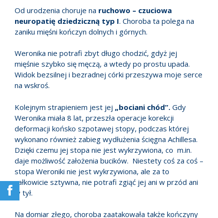
Od urodzenia choruje na
ruchowo – czuciowa
neuropatię dziedziczną typ I
. Choroba ta polega na
zaniku mięśni kończyn dolnych i górnych.
Weronika nie potrafi zbyt długo chodzić, gdyż jej
mięśnie szybko się męczą, a wtedy po prostu upada.
Widok bezsilnej i bezradnej córki przeszywa moje serce
na wskroś.
Kolejnym strapieniem jest jej
„bociani chód”.
Gdy
Weronika miała 8 lat, przeszła operacje korekcji
deformacji końsko szpotawej stopy, podczas której
wykonano również zabieg wydłużenia ścięgna Achillesa.
Dzięki czemu jej stopa nie jest wykrzywiona, co m.in.
daje możliwość założenia bucików. Niestety coś za coś –
stopa Weroniki nie jest wykrzywiona, ale za to
całkowicie sztywna, nie potrafi zgiąć jej ani w przód ani
w tył.
Na domiar złego, choroba zaatakowała także kończyny