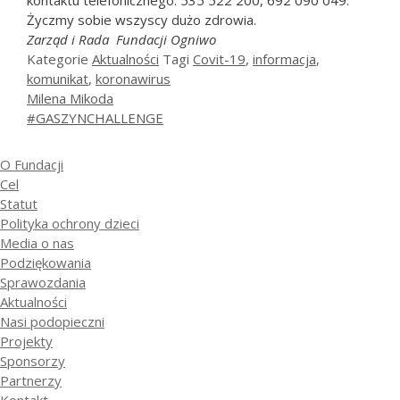
kontaktu telefonicznego: 535 522 200, 692 090 049.
Życzmy sobie wszyscy dużo zdrowia.
Zarząd i Rada Fundacji Ogniwo
Kategorie
Aktualności
Tagi
Covit-19
,
informacja
,
komunikat
,
koronawirus
Milena Mikoda
#GASZYNCHALLENGE
O Fundacji
Cel
Statut
Polityka ochrony dzieci
Media o nas
Podziękowania
Sprawozdania
Aktualności
Nasi podopieczni
Projekty
Sponsorzy
Partnerzy