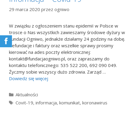
29 marca 2020
przez
ogniwo
W związku z ogłoszeniem stanu epidemiI w Polsce w
trosce o Nas wszystkich zawieszamy środowe dyżury w
Fundacji Ogniwo, jednakże działamy 24 godziny na dobę.
Refundacje i faktury oraz wszelkie sprawy prosimy
kierować na ades poczty elektronicznej:
kontakt@fundacjaogniwo.pl, oraz zapraszamy do
kontaktu telefonicznego: 535 522 200, 692 090 049.
Życzmy sobie wszyscy dużo zdrowia. Zarząd …
Dowiedz się więcej
Kategorie
Aktualności
Tagi
Covit-19
,
informacja
,
komunikat
,
koronawirus