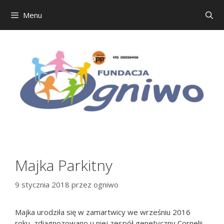
Menu
Przejdź
do
treści
Majka Parkitny
9 stycznia 2018
przez
ogniwo
Majka urodziła się w zamartwicy we wrześniu 2016
roku, zdiagnozowano u niej zespół genetyczny Cornelii