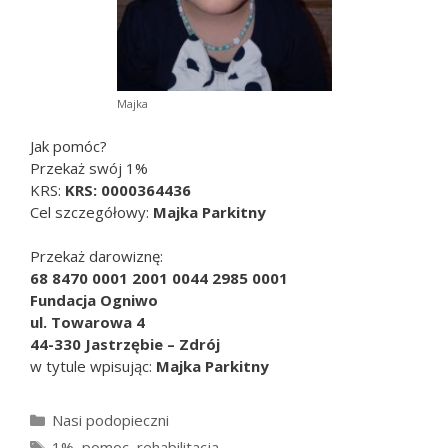
Majka
Jak pomóc?
Przekaż swój 1%
KRS:
KRS: 0000364436
Cel szczegółowy:
Majka Parkitny
Przekaż darowiznę:
68 8470 0001 2001 0044 2985 0001
Fundacja Ogniwo
ul. Towarowa 4
44-330 Jastrzębie – Zdrój
w tytule wpisując:
Majka Parkitny
Kategorie
Nasi podopieczni
Tagi
1%
,
pomoc
,
rehabilitacja