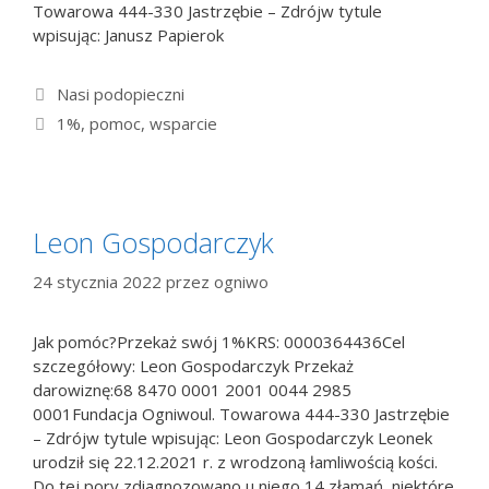
Towarowa 444-330 Jastrzębie – Zdrójw tytule
wpisując: Janusz Papierok
Kategorie
Nasi podopieczni
Tagi
1%
,
pomoc
,
wsparcie
Leon Gospodarczyk
24 stycznia 2022
przez
ogniwo
Jak pomóc?Przekaż swój 1%KRS: 0000364436Cel
szczegółowy: Leon Gospodarczyk Przekaż
darowiznę:68 8470 0001 2001 0044 2985
0001Fundacja Ogniwoul. Towarowa 444-330 Jastrzębie
– Zdrójw tytule wpisując: Leon Gospodarczyk Leonek
urodził się 22.12.2021 r. z wrodzoną łamliwością kości.
Do tej pory zdiagnozowano u niego 14 złamań, niektóre