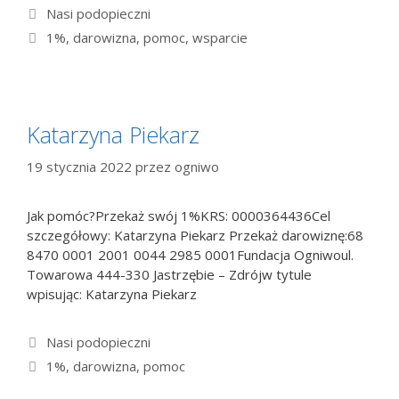
Kategorie
Nasi podopieczni
Tagi
1%
,
darowizna
,
pomoc
,
wsparcie
Katarzyna Piekarz
19 stycznia 2022
przez
ogniwo
Jak pomóc?Przekaż swój 1%KRS: 0000364436Cel
szczegółowy: Katarzyna Piekarz Przekaż darowiznę:68
8470 0001 2001 0044 2985 0001Fundacja Ogniwoul.
Towarowa 444-330 Jastrzębie – Zdrójw tytule
wpisując: Katarzyna Piekarz
Kategorie
Nasi podopieczni
Tagi
1%
,
darowizna
,
pomoc