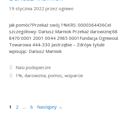
19 stycznia 2022
przez
ogniwo
Jak pomóc?Przekaż swój 1%KRS: 0000364436Cel
szczegółowy: Dariusz Marniok Przekaż darowiznę:68
8470 0001 2001 0044 2985 0001Fundacja Ogniwoul.
Towarowa 444-330 Jastrzębie – Zdrójw tytule
wpisując: Dariusz Marniok
Kategorie
Nasi podopieczni
Tagi
1%
,
darowizna
,
pomoc
,
wsparcie
Strona
Strona
Strona
1
2
…
6
Następny
→