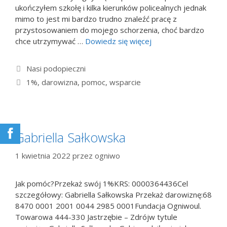
ukończyłem szkołę i kilka kierunków policealnych jednak
mimo to jest mi bardzo trudno znaleźć pracę z
przystosowaniem do mojego schorzenia, choć bardzo
chce utrzymywać …
Dowiedz się więcej
Kategorie
Nasi podopieczni
Tagi
1%
,
darowizna
,
pomoc
,
wsparcie
Gabriella Sałkowska
1 kwietnia 2022
przez
ogniwo
Jak pomóc?Przekaż swój 1%KRS: 0000364436Cel
szczegółowy: Gabriella Sałkowska Przekaż darowiznę:68
8470 0001 2001 0044 2985 0001Fundacja Ogniwoul.
Towarowa 444-330 Jastrzębie – Zdrójw tytule