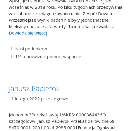
wpisując: Gabriella Sałkowska Gabi urodziła sie jako
wcześniak w 2018 roku. Po kilku tygodniach przebywania
w inkubatorze zdiagnozowano u niej Zespół Downa.
Wcześniejsze wyniki badań nie były jednoznaczne.
Mieliśmy nadzieję… Niestety. Ta informacja zwaliła …
Dowiedz się więcej
Kategorie
Nasi podopieczni
Tagi
1%
,
darowizna
,
pomoc
,
wsparcie
Janusz Papierok
11 lutego 2022
przez
ogniwo
Jak pomóc?Przekaż swój 1%KRS: 0000364436Cel
szczegółowy: Janusz Papierok Przekaż darowiznę:68
8470 0001 2001 0044 2985 0001Fundacja Ogniwoul.