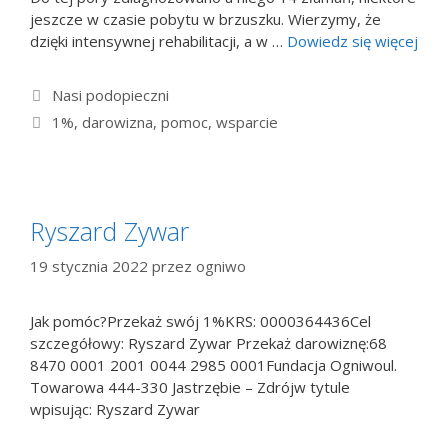
jeszcze w czasie pobytu w brzuszku. Wierzymy, że
dzięki intensywnej rehabilitacji, a w …
Dowiedz się więcej
Kategorie
Nasi podopieczni
Tagi
1%
,
darowizna
,
pomoc
,
wsparcie
Ryszard Zywar
19 stycznia 2022
przez
ogniwo
Jak pomóc?Przekaż swój 1%KRS: 0000364436Cel
szczegółowy: Ryszard Zywar Przekaż darowiznę:68
8470 0001 2001 0044 2985 0001Fundacja Ogniwoul.
Towarowa 444-330 Jastrzębie – Zdrójw tytule
wpisując: Ryszard Zywar