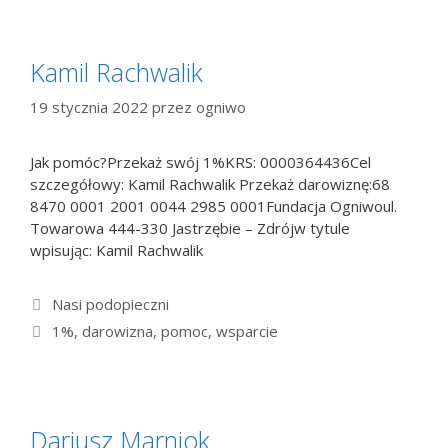
Kamil Rachwalik
19 stycznia 2022
przez
ogniwo
Jak pomóc?Przekaż swój 1%KRS: 0000364436Cel
szczegółowy: Kamil Rachwalik Przekaż darowiznę:68
8470 0001 2001 0044 2985 0001Fundacja Ogniwoul.
Towarowa 444-330 Jastrzębie – Zdrójw tytule
wpisując: Kamil Rachwalik
Kategorie
Nasi podopieczni
Tagi
1%
,
darowizna
,
pomoc
,
wsparcie
Dariusz Marniok