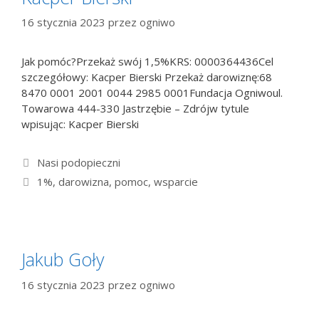
16 stycznia 2023
przez
ogniwo
Jak pomóc?Przekaż swój 1,5%KRS: 0000364436Cel
szczegółowy: Kacper Bierski Przekaż darowiznę:68
8470 0001 2001 0044 2985 0001Fundacja Ogniwoul.
Towarowa 444-330 Jastrzębie – Zdrójw tytule
wpisując: Kacper Bierski
Kategorie
Nasi podopieczni
Tagi
1%
,
darowizna
,
pomoc
,
wsparcie
Jakub Goły
16 stycznia 2023
przez
ogniwo