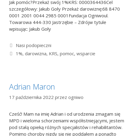
Jak pomóc?Przekaż swój 1%KRS: 0000364436Cel
szczegółowy: Jakub Goły Przekaż darowiznę:68 8470
0001 2001 0044 2985 0001Fundacja Ogniwoul.
Towarowa 444-330 Jastrzębie – Zdrójw tytule
wpisując: Jakub Goły
Kategorie
Nasi podopieczni
Tagi
1%
,
darowizna
,
KRS
,
pomoc
,
wsparcie
Adrian Maron
17 października 2022
przez
ogniwo
Cześć! Mam na imię Adrian i od urodzenia zmagam się
MPD i wieloma schorzeniami współistniejącymi, jestem
pod stałą opieką różnych specjalistów i rehabilitantów.
Pomimo choroby nigdy się nie poddałem a ponadto