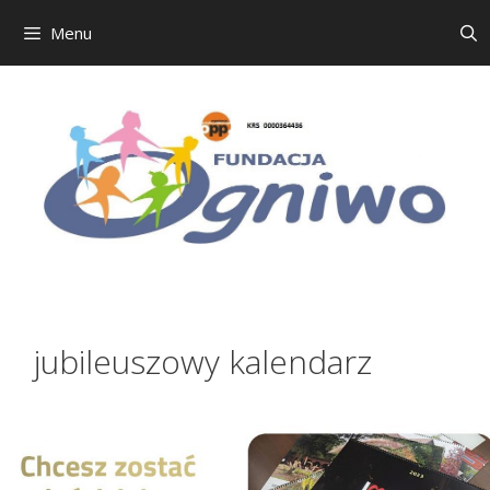
Menu
Przejdź
do
treści
jubileuszowy kalendarz