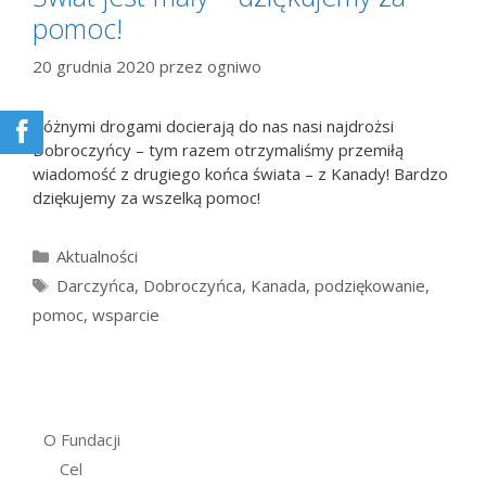
pomoc!
20 grudnia 2020
przez
ogniwo
Różnymi drogami docierają do nas nasi najdrożsi
Dobroczyńcy – tym razem otrzymaliśmy przemiłą
wiadomość z drugiego końca świata – z Kanady! Bardzo
dziękujemy za wszelką pomoc!
Kategorie
Aktualności
Tagi
Darczyńca
,
Dobroczyńca
,
Kanada
,
podziękowanie
,
pomoc
,
wsparcie
O Fundacji
Cel