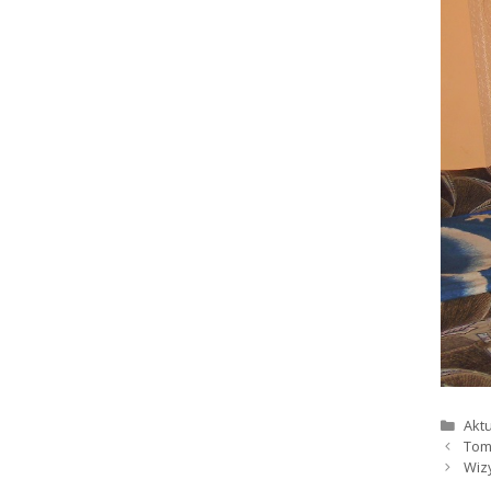
Kate
Aktu
Tom
Wiz