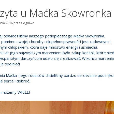
zyta u Maćka Skowronka
znia 2016
przez
ogniwo
j odwiedziliśmy naszego podopiecznego Maćka Skowronka.
 pomimo swojej choroby i niepełnosprawności jest cudownym i
ym chłopakiem, która daje mnóstwo energii i uśmiechu.
lu lat jego największym marzeniem było zakup konsoli, które ni
 wspaniałym darczyńcom udało się zrealizować. W końcu marzenia
je spełniać!
niu Maćka i jego rodziców chcieliśmy bardzo serdecznie podzięk
e serce i dobroć.
 możemy WIELE!