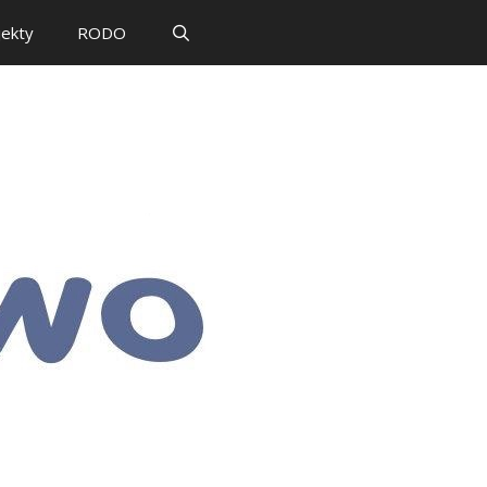
jekty
RODO