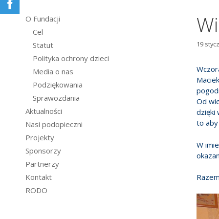
Wi
O Fundacji
Cel
19 styc
Statut
Polityka ochrony dzieci
Wczora
Media o nas
Maciek
Podziękowania
pogodn
Sprawozdania
Od wie
Aktualności
dzięki
to aby 
Nasi podopieczni
Projekty
W imie
Sponsorzy
okazan
Partnerzy
Kontakt
Razem
RODO