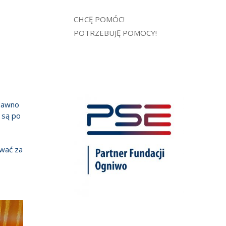
CHCĘ POMÓC!
POTRZEBUJĘ POMOCY!
edawno
 są po
ować za