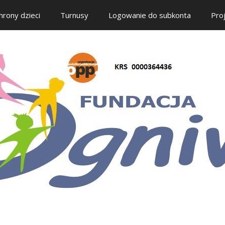
hrony dzieci
Turnusy
Logowanie do subkonta
Pro