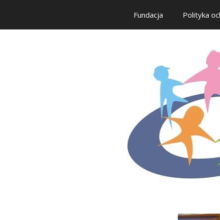
Fundacja
Polityka oc
Przejdź
do
treści