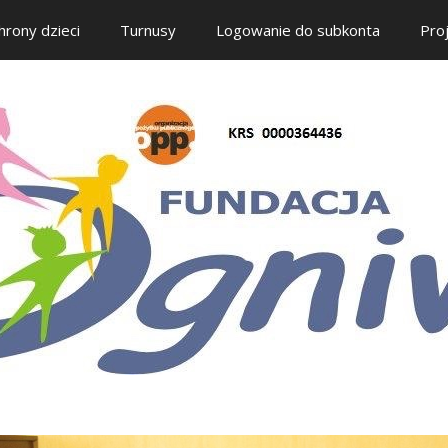
hrony dzieci
Turnusy
Logowanie do subkonta
Pro