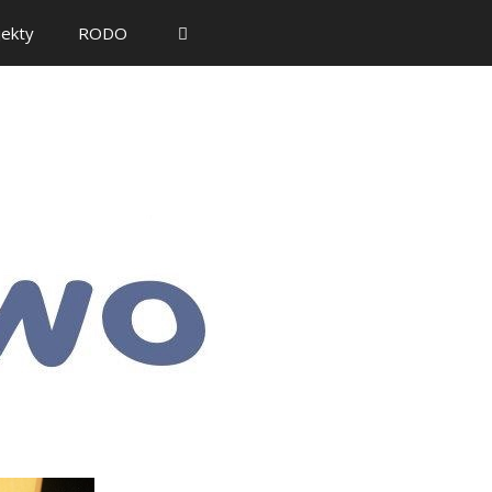
jekty
RODO