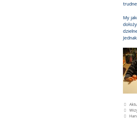
trudnej
My jak
dołoży
dzieln
Jednak
Kate
Aktu
Wiz
Han