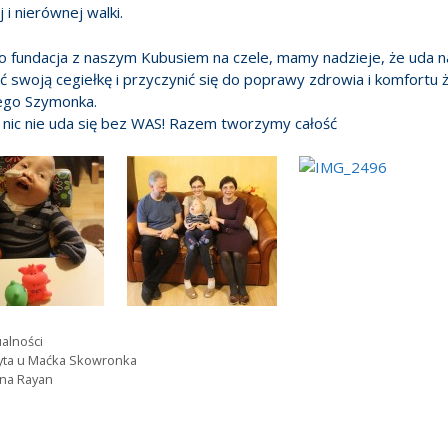
 i nierównej walki.
o fundacja z naszym Kubusiem na czele, mamy nadzieje, że uda n
ć swoją cegiełkę i przyczynić się do poprawy zdrowia i komfortu ż
ego Szymonka.
 nic nie uda się bez WAS! Razem tworzymy całość
gorie
alności
yta u Maćka Skowronka
na Rayan