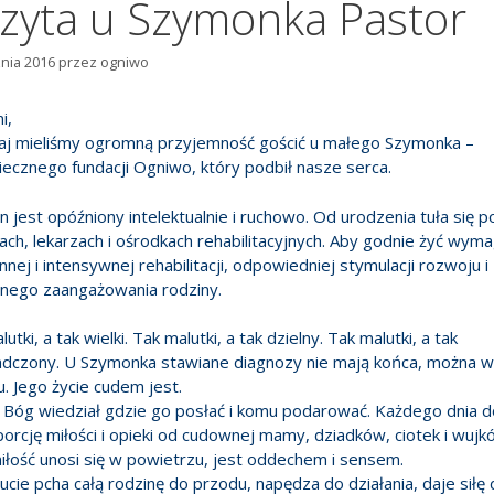
zyta u Szymonka Pastor
znia 2016
przez
ogniwo
i,
j mieliśmy ogromną przyjemność gościć u małego Szymonka –
ecznego fundacji Ogniwo, który podbił nasze serca.
 jest opóźniony intelektualnie i ruchowo. Od urodzenia tuła się p
lach, lekarzach i ośrodkach rehabilitacyjnych. Aby godnie żyć wym
nnej i intensywnej rehabilitacji, odpowiedniej stymulacji rozwoju i
nego zaangażowania rodziny.
utki, a tak wielki. Tak malutki, a tak dzielny. Tak malutki, a tak
dczony. U Szymonka stawiane diagnozy nie mają końca, można wy
ku. Jego życie cudem jest.
 Bóg wiedział gdzie go posłać i komu podarować. Każdego dnia d
orcję miłości i opieki od cudownej mamy, dziadków, ciotek i wujk
łość unosi się w powietrzu, jest oddechem i sensem.
ucie pcha całą rodzinę do przodu, napędza do działania, daje siłę