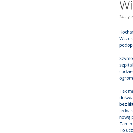
Wi
24 styc
Kochan
Wczora
podopi
Szymon
szpita
codzie
ogrom
Tak mal
doświa
bez li
Jednak
nową p
Tam mi
To ucz