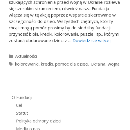
szukających schronienia przed wojną w Ukraine rozlewa
się szerokim strumieniem, również nasza Fundacja
włącza się w tę akcję poprzez wsparcie skierowane w
szczególności do dzieci. Wszystkich chętnych, którzy
chcą i mogą pomóc prosimy by do siedziby fundacji
przynosić bloki, kredki, kolorowanki, puzzle, itp., którymi
zostaną obdarowane dzieci z …
Dowiedz się więcej
Kategorie
Aktualności
Tagi
kolorowanki
,
kredki
,
pomoc dla dzieci
,
Ukraina
,
wojna
O Fundacji
Cel
Statut
Polityka ochrony dzieci
Media o nas