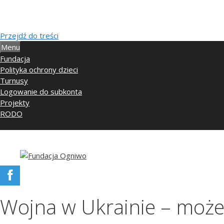
Przejdź do treści
Menu
Fundacja
Polityka ochrony dzieci
Turnusy
Logowanie do subkonta
Projekty
RODO
Wojna w Ukrainie – moż