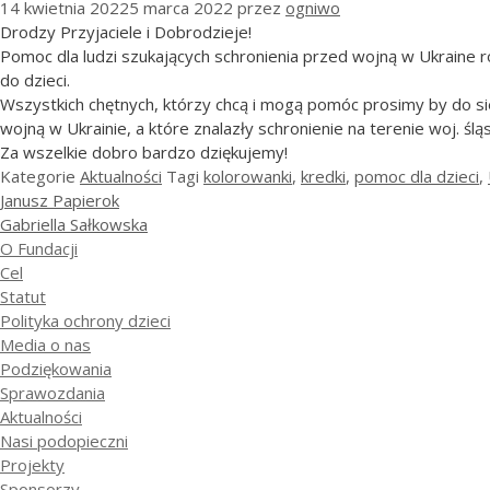
14 kwietnia 2022
5 marca 2022
przez
ogniwo
Drodzy Przyjaciele i Dobrodzieje!
Pomoc dla ludzi szukających schronienia przed wojną w Ukraine 
do dzieci.
Wszystkich chętnych, którzy chcą i mogą pomóc prosimy by do sied
wojną w Ukrainie, a które znalazły schronienie na terenie woj. ślą
Za wszelkie dobro bardzo dziękujemy!
Kategorie
Aktualności
Tagi
kolorowanki
,
kredki
,
pomoc dla dzieci
,
Janusz Papierok
Gabriella Sałkowska
O Fundacji
Cel
Statut
Polityka ochrony dzieci
Media o nas
Podziękowania
Sprawozdania
Aktualności
Nasi podopieczni
Projekty
Sponsorzy